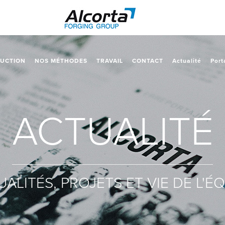
UCTION
NOS MÉTHODES
TRAVAIL
CONTACT
Actualité
Port
ACTUALITÉ
ALITÉS, PROJETS ET VIE DE L'É