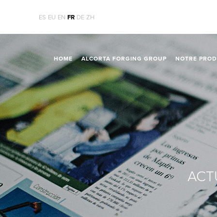
ES
EU
EN
FR
DE
ZH
HOME
ALCORTA FORGING GROUP
NOTRE PROD
ACTU